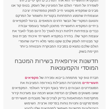
המקפיא התעשייתי הוא אחד המרכיבים הקריטיים ביותר
לשמירה על חומרי הגלם ועל המוניטין של העסק. בטופ קור אנו
מבינים שמקפיא מקצועי חייב לספק טמפרטורה יציבה
ועוצמתית שתמנע התפתחות בקטריות ותשמור על המרקם
והטעם המקורי של הבשר הדגים והמאפים. בניגוד למקפיאים
ביתיים המקפיא התעשייתי מתוכנן לעמוד בעומסי עבודה
כבדים ובפתיחות דלתות רבות לאורך כל היום מבלי לאבד את
עוצמת הקור שלו. בחירה במקפיא תעשייתי איכותי מבית טופ
קור מבטיחה לעסק שלכם שקט נפשי מלא וידיעה שחומרי
הגלם שלכם נמצאים בסביבה המבוקרת והבטוחה ביותר
הקיימת בשוק.
חדשנות אירופאית בשירות המטבח
המוסדי והקמעונאות
חברת טופ קור מתמחה בייבוא ומכירה של
מקפיאים
תעשייתיים
מהחברות המובילות באירופה המציבות את
הסטנדרטים הגבוהים ביותר בענף הקירור העולמי. המקפיאים
שאנו משווקים משלבים הנדסת אנוש חכמה עם מערכות קירור
מתקדמות המותאמות בדיוק לצרכים של מטבחים תעשייתיים
סופרמרקטים וחנויות נוחות בפריסה ארצית. השימוש
בטכנולוגיות חדשניות מאפשר למקפיאים שלנו להגיע