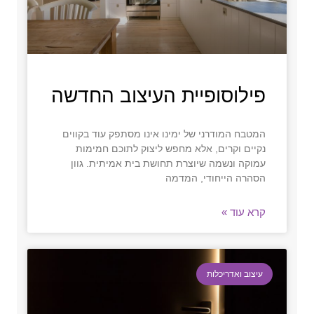
פילוסופיית העיצוב החדשה
המטבח המודרני של ימינו אינו מסתפק עוד בקווים
נקיים וקרים, אלא מחפש ליצוק לתוכם חמימות
עמוקה ונשמה שיוצרת תחושת בית אמיתית. גוון
הסהרה הייחודי, המדמה
קרא עוד »
עיצוב ואדריכלות